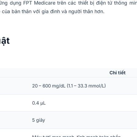
ứng dụng FPT Medicare trên các thiết bị điện tử thông m
e của bản thân với gia đình và người thân hơn.
uật
Chi tiết
20 – 600 mg/dL (1.1 – 33.3 mmol/L)
0.4 μL
5 giây