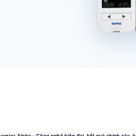
m
mier Alpha – Công nghệ hiện đại, kết quả chính xác, l