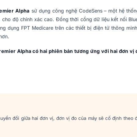
remier Alpha
sử dụng công nghệ CodeSens – một hệ thốn
 cho độ chính xác cao. Đồng thời cổng dữ liệu kết nối Blu
ng dụng FPT Medicare trên các thiết bị điện tử thông minh
hơn.
mier Alpha có hai phiên bản tương ứng với hai đơn vị đ
ển đổi giữa hai đơn vị, đơn vị đo của máy sẽ cố định theo 