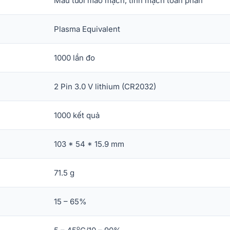
Máu tươi mao mạch, tĩnh mạch toàn phần
Plasma Equivalent
1000 lần đo
2 Pin 3.0 V lithium (CR2032)
1000 kết quả
103 * 54 * 15.9 mm
71.5 g
15 – 65%
o