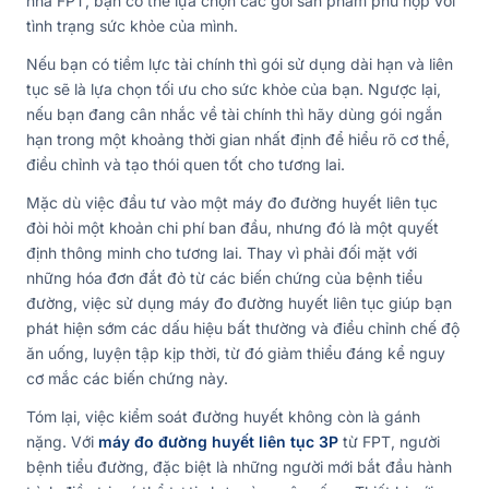
nhà FPT, bạn có thể lựa chọn các gói sản phẩm phù hợp với
tình trạng sức khỏe của mình.
Nếu bạn có tiềm lực tài chính thì gói sử dụng dài hạn và liên
tục sẽ là lựa chọn tối ưu cho sức khỏe của bạn. Ngược lại,
nếu bạn đang cân nhắc về tài chính thì hãy dùng gói ngắn
hạn trong một khoảng thời gian nhất định để hiểu rõ cơ thể,
điều chỉnh và tạo thói quen tốt cho tương lai.
Mặc dù việc đầu tư vào một máy đo đường huyết liên tục
đòi hỏi một khoản chi phí ban đầu, nhưng đó là một quyết
định thông minh cho tương lai. Thay vì phải đối mặt với
những hóa đơn đắt đỏ từ các biến chứng của bệnh tiểu
đường, việc sử dụng máy đo đường huyết liên tục giúp bạn
phát hiện sớm các dấu hiệu bất thường và điều chỉnh chế độ
ăn uống, luyện tập kịp thời, từ đó giảm thiểu đáng kể nguy
cơ mắc các biến chứng này.
Tóm lại, việc kiểm soát đường huyết không còn là gánh
nặng. Với
máy đo đường huyết liên tục 3P
từ FPT, người
bệnh tiểu đường, đặc biệt là những người mới bắt đầu hành