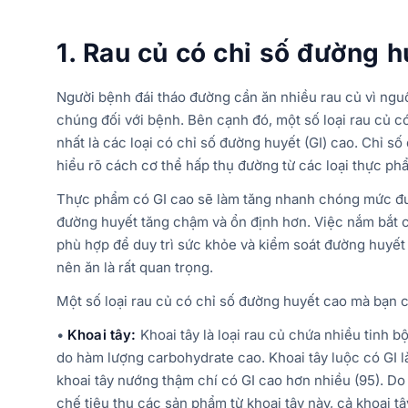
1. Rau củ có chỉ số đường 
Người bệnh đái tháo đường cần ăn nhiều rau củ vì ngu
chúng đối với bệnh. Bên cạnh đó, một số loại rau củ c
nhất là các loại có chỉ số đường huyết (GI) cao. Chỉ số
hiểu rõ cách cơ thể hấp thụ đường từ các loại thực ph
Thực phẩm có GI cao sẽ làm tăng nhanh chóng mức đườ
đường huyết tăng chậm và ổn định hơn. Việc nắm bắt 
phù hợp để duy trì sức khỏe và kiểm soát đường huyết 
nên ăn là rất quan trọng.
Một số loại rau củ có chỉ số đường huyết cao mà bạn c
•
Khoai tây:
Khoai tây là loại rau củ chứa nhiều tinh
do hàm lượng carbohydrate cao. Khoai tây luộc có GI l
khoai tây nướng thậm chí có GI cao hơn nhiều (95). D
chế tiêu thụ các sản phẩm từ khoai tây này, cả khoai tâ