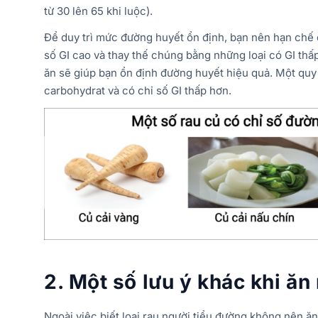
từ 30 lên 65 khi luộc).
Để duy trì mức đường huyết ổn định, bạn nên hạn chế 
số GI cao và thay thế chúng bằng những loại có GI thấ
ăn sẽ giúp bạn ổn định đường huyết hiệu quả. Một quy t
carbohydrat và có chỉ số GI thấp hơn.
2. Một số lưu ý khác khi ăn
Ngoài việc biết loại rau người tiểu đường không nên ăn 