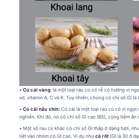
•
Củ cải vàng
: là một loại rau củ có rễ có hương vị ng
xơ, vitamin A, C và K. Tuy nhiên, chúng có chỉ số GI là
•
Củ cải nấu chín:
Củ cải là một loại rau củ có vị ngọ
nghiền. Khi đó, nó có chỉ số GI cao (85), cũng tiềm ẩ
• Một số rau củ khác có chỉ số GI thấp ở dạng tươi, nh
liệt vào nhóm có GI cao. Ví dụ như
cà rốt
(GI là 30 ở dạ