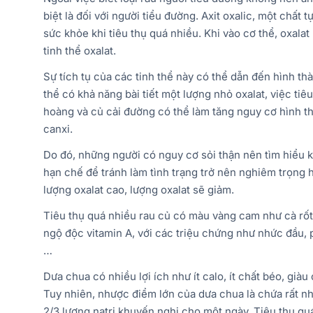
biệt là đối với người tiểu đường. Axit oxalic, một chất 
sức khỏe khi tiêu thụ quá nhiều. Khi vào cơ thể, oxala
tinh thể oxalat.
Sự tích tụ của các tinh thể này có thể dẫn đến hình th
thể có khả năng bài tiết một lượng nhỏ oxalat, việc tiê
hoàng và củ cải đường có thể làm tăng nguy cơ hình th
canxi.
Do đó, những người có nguy cơ sỏi thận nên tìm hiểu 
hạn chế để tránh làm tình trạng trở nên nghiêm trọng
lượng oxalat cao, lượng oxalat sẽ giảm.
Tiêu thụ quá nhiều rau củ có màu vàng cam như cà rốt, 
ngộ độc vitamin A, với các triệu chứng như nhức đầu, 
…
Dưa chua có nhiều lợi ích như ít calo, ít chất béo, già
Tuy nhiên, nhược điểm lớn của dưa chua là chứa rất nh
2/3 lượng natri khuyến nghị cho một ngày. Tiêu thụ quá