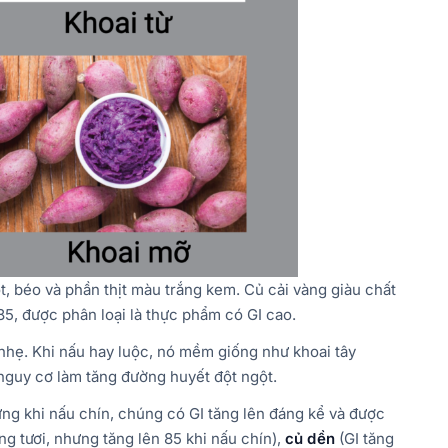
ọt, béo và phần thịt màu trắng kem. Củ cải vàng giàu chất
 85, được phân loại là thực phẩm có GI cao.
t nhẹ. Khi nấu hay luộc, nó mềm giống như khoai tây
n nguy cơ làm tăng đường huyết đột ngột.
ưng khi nấu chín, chúng có GI tăng lên đáng kể và được
ng tươi, nhưng tăng lên 85 khi nấu chín),
củ dền
(GI tăng