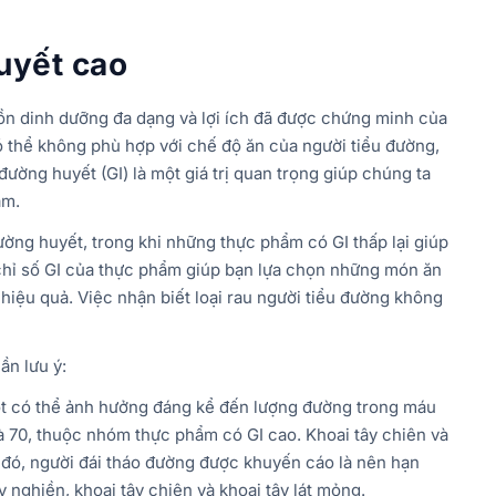
huyết cao
ồn dinh dưỡng đa dạng và lợi ích đã được chứng minh của
ó thể không phù hợp với chế độ ăn của người tiểu đường,
 đường huyết (GI) là một giá trị quan trọng giúp chúng ta
ẩm.
ng huyết, trong khi những thực phẩm có GI thấp lại giúp
chỉ số GI của thực phẩm giúp bạn lựa chọn những món ăn
hiệu quả. Việc nhận biết loại rau người tiểu đường không
ần lưu ý:
 bột có thể ảnh hưởng đáng kể đến lượng đường trong máu
à 70, thuộc nhóm thực phẩm có GI cao. Khoai tây chiên và
o đó, người đái tháo đường được khuyến cáo là nên hạn
y nghiền, khoai tây chiên và khoai tây lát mỏng.