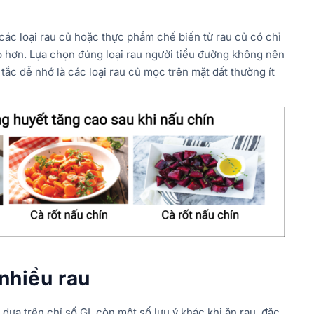
các loại rau củ hoặc thực phẩm chế biến từ rau củ có chỉ
p hơn. Lựa chọn đúng loại rau người tiểu đường không nên
ắc dễ nhớ là các loại rau củ mọc trên mặt đất thường ít
 nhiều rau
dựa trên chỉ số GI, còn một số lưu ý khác khi ăn rau, đặc