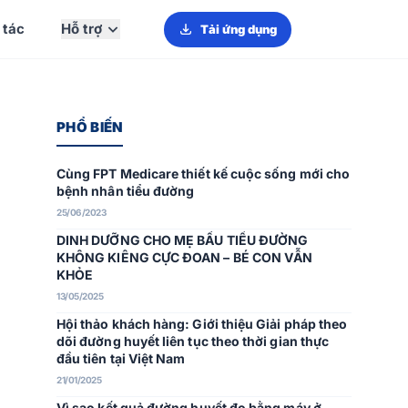
 tác
Hỗ trợ
Tải ứng dụng
PHỔ BIẾN
Cùng FPT Medicare thiết kế cuộc sống mới cho
bệnh nhân tiểu đường
25/06/2023
DINH DƯỠNG CHO MẸ BẦU TIỂU ĐƯỜNG
KHÔNG KIÊNG CỰC ĐOAN – BÉ CON VẪN
KHỎE
13/05/2025
Hội thảo khách hàng: Giới thiệu Giải pháp theo
dõi đường huyết liên tục theo thời gian thực
đầu tiên tại Việt Nam
21/01/2025
Vì sao kết quả đường huyết đo bằng máy ở