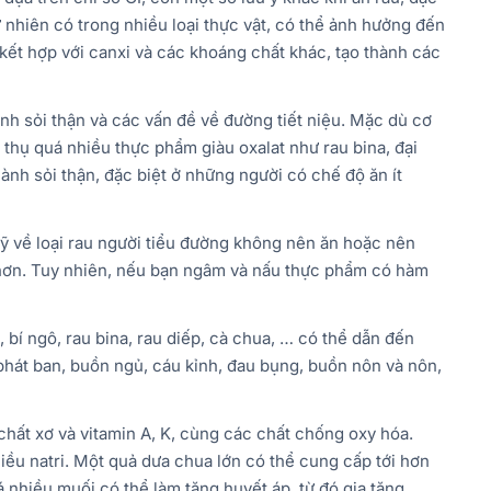
tự nhiên có trong nhiều loại thực vật, có thể ảnh hưởng đến
t kết hợp với canxi và các khoáng chất khác, tạo thành các
ành sỏi thận và các vấn đề về đường tiết niệu. Mặc dù cơ
u thụ quá nhiều thực phẩm giàu oxalat như rau bina, đại
ành sỏi thận, đặc biệt ở những người có chế độ ăn ít
kỹ về loại rau người tiểu đường không nên ăn hoặc nên
 hơn. Tuy nhiên, nếu bạn ngâm và nấu thực phẩm có hàm
bí ngô, rau bina, rau diếp, cà chua, … có thể dẫn đến
phát ban, buồn ngủ, cáu kỉnh, đau bụng, buồn nôn và nôn,
u chất xơ và vitamin A, K, cùng các chất chống oxy hóa.
iều natri. Một quả dưa chua lớn có thể cung cấp tới hơn
 nhiều muối có thể làm tăng huyết áp, từ đó gia tăng