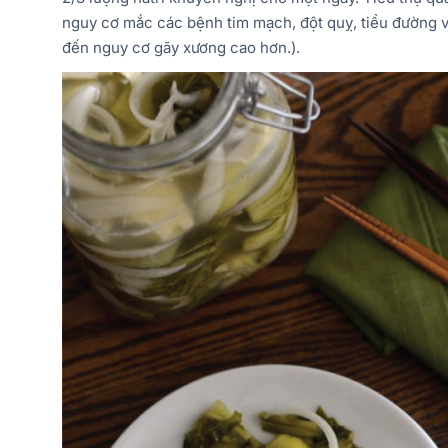
nguy cơ mắc các bệnh tim mạch, đột quỵ, tiểu đường v
đến nguy cơ gãy xương cao hơn.).