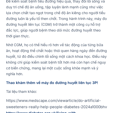
Để kiểm soát bệnh tiểu đường hiệu quả, thay đổi lối sống và
duy trì chế độ ăn uống, tập luyện lành mạnh cũng như việc
lựa chọn chất tạo ngọt trong chế độ ăn kiêng cho người tiểu
đường luôn là yếu tố then chốt. Trong hành trình này, máy đo
đường huyết liên tục (CGM) trở thành một công cụ hỗ trợ
đắc lực, giúp người bệnh theo dõi mức đường huyết theo
thời gian thực.
Nhờ CGM, họ có thể hiểu rõ hơn về tác động của từng bữa
ăn, hoạt động thể chất hoặc thói quen hàng ngày đến đường
huyết, từ đó điều chỉnh lối sống một cách khoa học. Điều này
không chỉ giúp kiểm soát bệnh tốt hơn mà còn hạn chế nguy
cơ biến chứng, mang lại một cuộc sống khỏe mạnh và ý
nghĩa hơn.
Thao khảm thêm về máy đo đường huyết liên tục 3P!
Tài liệu tham khảo:
https://www.medscape.com/viewarticle/do-artificial-
sweeteners-really-help-people-diabetes-2024a1000bhv
https://www.diabetes.org.uk/living-with-