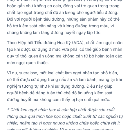
hoặc gần như không có calo, đóng vai trò quan trọng trong
chất tạo ngọt trong chế độ ăn kiêng cho người tiểu đường.
Đối với người bệnh tiểu đường, những sản phẩm này có thể
hỗ trợ kiểm soát cân nặng và lượng đường trong máu, vì
chúng không làm tăng đường huyết ngay lập tức.
Theo Hiệp hội Tiểu đường Hoa Kỳ (ADA), chất làm ngọt nhân
tạo khi được sử dụng ở mức vừa phải có thể giúp bệnh nhân
duy trì thói quen ăn uống mà không cần từ bỏ hoàn toàn các
món ngọt quen thuộc.
Ví dụ, sucralose, một loại chất làm ngọt nhân tạo phổ biến,
có thể được sử dụng trong nấu ăn và làm bánh, mang lại trải
nghiệm tương tự như khi sử dụng đường. Điều này giúp
người bệnh dễ dàng tuân thủ chế độ ăn uống kiểm soát
đường huyết mà không cảm thấy bị hạn chế quá mức.
* Chất làm ngọt nhân tạo: là các hợp chất được sản xuất
thông qua quá trình hóa học hoặc chiết xuất từ các nguồn tự
nhiên, nhằm tạo vị ngọt nhưng không chứa hoặc chứa rất ít
calo so với đường tự nhiên. Ví dụ: sucralose, aspartame…