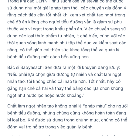
Trong khi các CLNNT như sucralose và stevia có thể được
sử dụng như một giải pháp tạm thời, các chuyên gia đồng ý
rằng cách tiếp cận tốt nhất khi xem xét chất tạo ngọt trong
chế độ ăn kiêng cho người tiểu đường vẫn là giảm sự phụ
thuộc vào vị ngọt trong khẩu phần ăn. Việc chuyển sang sử
dụng các loại thực phẩm tự nhiên, ít chế biến, cùng với các
thói quen sống lành mạnh như tập thể dục và kiểm soát cân
nặng, có thể giúp cải thiện sức khỏe tổng thể và quản lý
bệnh tiểu đường một cách bền vững hơn.
Bác sĩ Sabyasachi Sen đưa ra một lời khuyên đáng lưu ý:
“Nếu phải lựa chọn giữa đường tự nhiên và chất làm ngọt
nhân tạo, tôi không chắc cái nào tệ hơn. Tốt nhất, hãy cố
gắng hạn chế cả hai và thay thế bằng các lựa chọn không
ngọt như nước lọc hoặc nước khoáng.”
Chất làm ngọt nhân tạo không phải là “phép màu” cho người
bệnh tiểu đường, nhưng chúng cũng không hoàn toàn đáng
bị loại bỏ. Khi được sử dụng trong chừng mực, chúng có thể
đóng vai trò hỗ trợ trong việc quản lý bệnh.