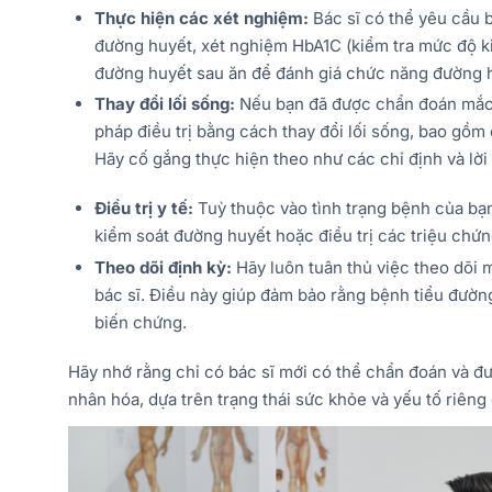
Thực hiện các xét nghiệm:
Bác sĩ có thể yêu cầu 
đường huyết, xét nghiệm HbA1C (kiểm tra mức độ ki
đường huyết sau ăn để đánh giá chức năng đường hu
Thay đổi lối sống:
Nếu bạn đã được chẩn đoán mắc 
pháp điều trị bằng cách thay đổi lối sống, bao gồm
Hãy cố gắng thực hiện theo như các chỉ định và lời
Điều trị y tế:
Tuỳ thuộc vào tình trạng bệnh của bạn
kiểm soát đường huyết hoặc điều trị các triệu chứ
Theo dõi định kỳ:
Hãy luôn tuân thủ việc theo dõi 
bác sĩ. Điều này giúp đảm bảo rằng bệnh tiểu đườn
biến chứng.
Hãy nhớ rằng chỉ có bác sĩ mới có thể chẩn đoán và đưa
nhân hóa, dựa trên trạng thái sức khỏe và yếu tố riêng