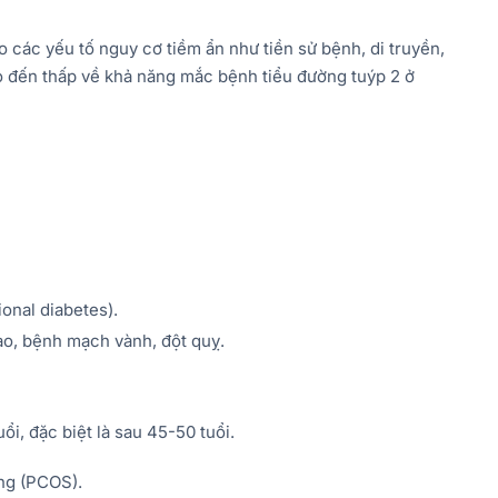
 các yếu tố nguy cơ tiềm ẩn như tiền sử bệnh, di truyền,
ao đến thấp về khả năng mắc bệnh tiểu đường tuýp 2 ở
onal diabetes).
o, bệnh mạch vành, đột quỵ.
i, đặc biệt là sau 45-50 tuổi.
ng (PCOS).