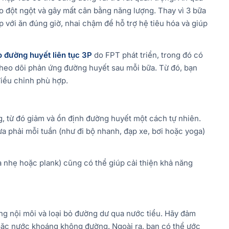
o đột ngột và gây mất cân bằng năng lượng. Thay vì 3 bữa
 với ăn đúng giờ, nhai chậm để hỗ trợ hệ tiêu hóa và giúp
 đường huyết liên tục 3P
do FPT phát triển, trong đó có
theo dõi phản ứng đường huyết sau mỗi bữa. Từ đó, bạn
điều chỉnh phù hợp.
, từ đó giảm và ổn định đường huyết một cách tự nhiên.
a phải mỗi tuần (như đi bộ nhanh, đạp xe, bơi hoặc yoga)
ạ nhẹ hoặc plank) cũng có thể giúp cải thiện khả năng
ằng nội môi và loại bỏ đường dư qua nước tiểu. Hãy đảm
hoặc nước khoáng không đường. Ngoài ra, bạn có thể ước