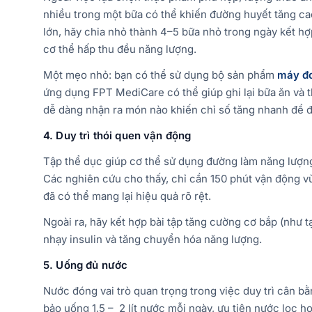
nhiều trong một bữa có thể khiến đường huyết tăng ca
lớn, hãy chia nhỏ thành 4–5 bữa nhỏ trong ngày kết hợp
cơ thể hấp thu đều năng lượng.
Một mẹo nhỏ: bạn có thể sử dụng bộ sản phẩm
máy đo
ứng dụng FPT MediCare có thể giúp ghi lại bữa ăn và 
dễ dàng nhận ra món nào khiến chỉ số tăng nhanh để 
4. Duy trì thói quen vận động
Tập thể dục giúp cơ thể sử dụng đường làm năng lượng
Các nghiên cứu cho thấy, chỉ cần 150 phút vận động vừ
đã có thể mang lại hiệu quả rõ rệt.
Ngoài ra, hãy kết hợp bài tập tăng cường cơ bắp (như t
nhạy insulin và tăng chuyển hóa năng lượng.
5. Uống đủ nước
Nước đóng vai trò quan trọng trong việc duy trì cân b
bảo uống 1,5 – 2 lít nước mỗi ngày, ưu tiên nước lọc 