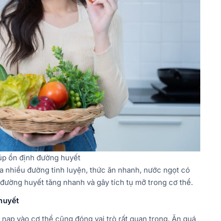
iúp ổn định đường huyết
a nhiều đường tinh luyện, thức ăn nhanh, nước ngọt có
đường huyết tăng nhanh và gây tích tụ mỡ trong cơ thể.
 huyết
nạp vào cơ thể cũng đóng vai trò rất quan trọng. Ăn quá