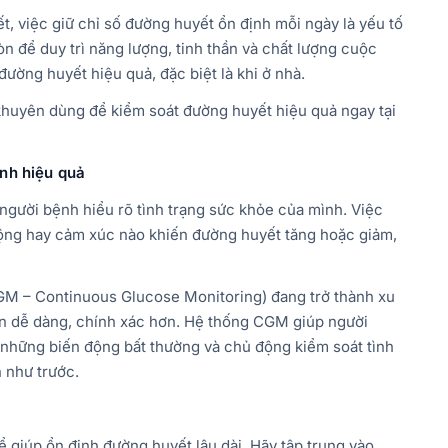
t, việc giữ chỉ số đường huyết ổn định mỗi ngày là yếu tố
 để duy trì năng lượng, tinh thần và chất lượng cuộc
đường huyết hiệu quả, đặc biệt là khi ở nhà.
 khuyên dùng để kiểm soát đường huyết hiệu quả ngay tại
ệnh hiệu quả
người bệnh hiểu rõ tình trạng sức khỏe của mình. Việc
ộng hay cảm xúc nào khiến đường huyết tăng hoặc giảm,
CGM – Continuous Glucose Monitoring) đang trở thành xu
ên dễ dàng, chính xác hơn. Hệ thống CGM giúp người
 những biến động bất thường và chủ động kiểm soát tình
 như trước.
 giúp ổn định đường huyết lâu dài. Hãy tập trung vào