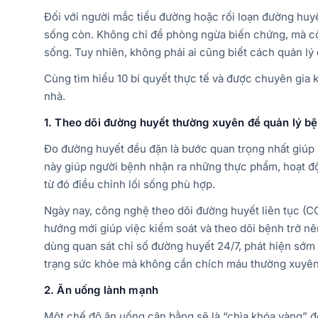
Đối với người mắc tiểu đường hoặc rối loạn đường huyế
sống còn. Không chỉ để phòng ngừa biến chứng, mà còn
sống. Tuy nhiên, không phải ai cũng biết cách quản lý 
Cùng tìm hiểu 10 bí quyết thực tế và được chuyên gia
nhà.
1. Theo dõi đường huyết thường xuyên để quản lý b
Đo đường huyết đều đặn là bước quan trọng nhất giúp 
này giúp người bệnh nhận ra những thực phẩm, hoạt đ
từ đó điều chỉnh lối sống phù hợp.
Ngày nay, công nghệ theo dõi đường huyết liên tục (
hướng mới giúp việc kiểm soát và theo dõi bệnh trở n
dùng quan sát chỉ số đường huyết 24/7, phát hiện sớm
trạng sức khỏe mà không cần chích máu thường xuyên
2. Ăn uống lành mạnh
Một chế độ ăn uống cân bằng sẽ là “chìa khóa vàng” để