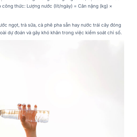
 công thức: Lượng nước (lít/ngày) = Cân nặng (kg) ×
ước ngọt, trà sữa, cà phê pha sẵn hay nước trái cây đóng
oài dự đoán và gây khó khăn trong việc kiểm soát chỉ số.