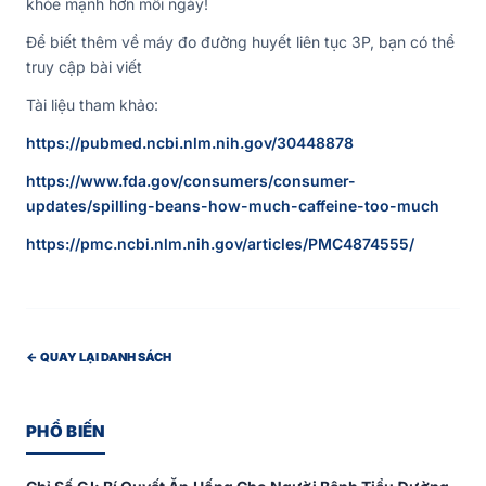
khỏe mạnh hơn mỗi ngày!
Để biết thêm về máy đo đường huyết liên tục 3P, bạn có thể
truy cập bài viết
Tài liệu tham khảo:
https://pubmed.ncbi.nlm.nih.gov/30448878
https://www.fda.gov/consumers/consumer-
updates/spilling-beans-how-much-caffeine-too-much
https://pmc.ncbi.nlm.nih.gov/articles/PMC4874555/
← QUAY LẠI DANH SÁCH
PHỔ BIẾN