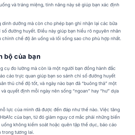
ống và tráng miệng, tính năng này sẽ giúp bạn xác định
ng dinh dưỡng mà còn cho phép bạn ghi nhận lại các bữa
chỉ số đường huyết. Điều này giúp bạn hiểu rõ nguyên nhân
ều chỉnh chế độ ăn uống và lối sống sao cho phù hợp nhất.
ến bộ của bạn
ng cụ đo lường mà còn là một người bạn đồng hành đắc
 báo cáo trực quan giúp bạn so sánh chỉ số đường huyết
uân thủ chế độ tốt, và ngày nào bạn đã “buông thả” một
h và quyết định mỗi ngày nên sống “ngoan” hay “hư” dựa
nỗ lực của mình đã được đền đáp như thế nào. Việc tăng
 HbA1c của bạn, từ đó giảm nguy cơ mắc phải những biến
n uống không kiểm soát hoặc quên tập thể dục, báo cáo
 trong tương lai.