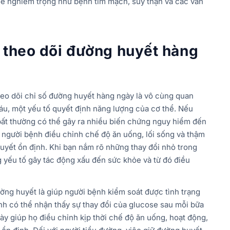
e nghiêm trọng như bệnh tim mạch, suy thận và các vấn
 theo dõi đường huyết hàng
heo dõi chỉ số đường huyết hàng ngày là vô cùng quan
áu, một yếu tố quyết định năng lượng của cơ thể. Nếu
bất thường có thể gây ra nhiều biến chứng nguy hiểm đến
 người bệnh điều chỉnh chế độ ăn uống, lối sống và thậm
huyết ổn định. Khi bạn nắm rõ những thay đổi nhỏ trong
 yếu tố gây tác động xấu đến sức khỏe và từ đó điều
ờng huyết là giúp người bệnh kiểm soát được tình trạng
h có thể nhận thấy sự thay đổi của glucose sau mỗi bữa
ày giúp họ điều chỉnh kịp thời chế độ ăn uống, hoạt động,