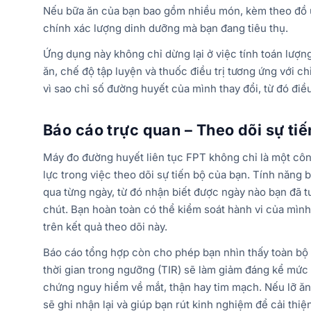
Nếu bữa ăn của bạn bao gồm nhiều món, kèm theo đồ u
chính xác lượng dinh dưỡng mà bạn đang tiêu thụ.
Ứng dụng này không chỉ dừng lại ở việc tính toán lượ
ăn, chế độ tập luyện và thuốc điều trị tương ứng với 
vì sao chỉ số đường huyết của mình thay đổi, từ đó đi
Báo cáo trực quan – Theo dõi sự ti
Máy đo đường huyết liên tục FPT không chỉ là một cô
lực trong việc theo dõi sự tiến bộ của bạn. Tính năng
qua từng ngày, từ đó nhận biết được ngày nào bạn đã t
chút. Bạn hoàn toàn có thể kiểm soát hành vi của mìn
trên kết quả theo dõi này.
Báo cáo tổng hợp còn cho phép bạn nhìn thấy toàn bộ 
thời gian trong ngưỡng (TIR) sẽ làm giảm đáng kể mức
chứng nguy hiểm về mắt, thận hay tim mạch. Nếu lỡ ă
sẽ ghi nhận lại và giúp bạn rút kinh nghiệm để cải thiện