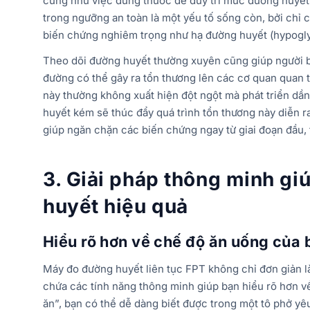
cũng như việc dùng thuốc để duy trì mức đường huyết 
trong ngưỡng an toàn là một yếu tố sống còn, bởi chỉ 
biến chứng nghiêm trọng như hạ đường huyết (hypogl
Theo dõi đường huyết thường xuyên cũng giúp người b
đường có thể gây ra tổn thương lên các cơ quan quan t
này thường không xuất hiện đột ngột mà phát triển dần
huyết kém sẽ thúc đẩy quá trình tổn thương này diễn 
giúp ngăn chặn các biến chứng ngay từ giai đoạn đầu,
3. Giải pháp thông minh gi
huyết hiệu quả
Hiểu rõ hơn về chế độ ăn uống của 
Máy đo đường huyết liên tục FPT không chỉ đơn giản l
chứa các tính năng thông minh giúp bạn hiểu rõ hơn v
ăn”, bạn có thể dễ dàng biết được trong một tô phở yê