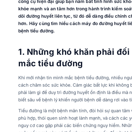
công cụ hiện đại giúp bạn nắm bắt tình hình sức khỏ
khỏe mạnh và an tâm hơn trong hành trình kiểm soát 
dõi đường huyết liên tục, từ đó dễ dàng điều chỉnh 
hơn. Hãy cùng tìm hiểu cách máy đo đường huyết liê
bệnh tiểu đường.
1. Những khó khăn phải đối
mắc tiểu đường
Khi mới nhận tin mình mắc bệnh tiểu đường, nhiều ngư
cách chăm sóc sức khỏe. Cảm giác bất lực khi không bi
phải làm gì để duy trì đường huyết ổn định là điều mà 
biết sâu về bệnh lý khiến người bệnh dễ dàng rơi vào t
Tiểu đường là một bệnh mãn tính, đòi hỏi sự quan tâm v
phù hợp, thói quen sinh hoạt lành mạnh, và cách các 
nguy cơ cao gặp phải các biến chứng nguy hiểm. Nhữ