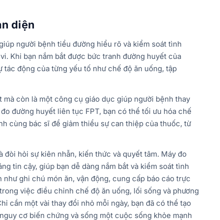
àn diện
iúp người bệnh tiểu đường hiểu rõ và kiểm soát tình
 vi. Khi bạn nắm bắt được bức tranh đường huyết của
ự tác động của từng yếu tố như chế độ ăn uống, tập
t mà còn là một công cụ giáo dục giúp người bệnh thay
 đo đường huyết liên tục FPT, bạn có thể tối ưu hóa chế
nh cùng bác sĩ để giảm thiểu sự can thiệp của thuốc, từ
à đòi hỏi sự kiên nhẫn, kiến thức và quyết tâm. Máy đo
ng tin cậy, giúp bạn dễ dàng nắm bắt và kiểm soát tình
h như ghi chú món ăn, vận động, cung cấp báo cáo trực
 trong việc điều chỉnh chế độ ăn uống, lối sống và phương
hỉ cần một vài thay đổi nhỏ mỗi ngày, bạn đã có thể tạo
ểu nguy cơ biến chứng và sống một cuộc sống khỏe mạnh