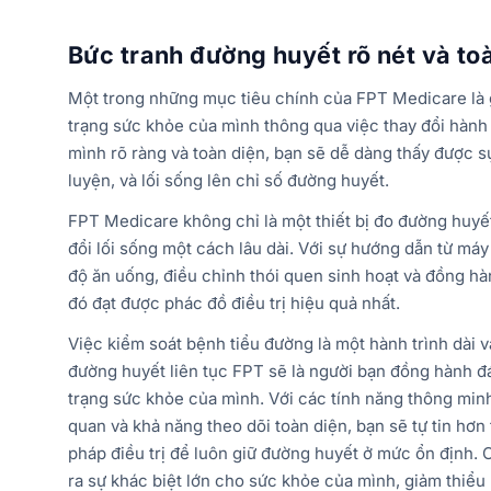
Bức tranh đường huyết rõ nét và to
Một trong những mục tiêu chính của FPT Medicare là g
trạng sức khỏe của mình thông qua việc thay đổi hành
mình rõ ràng và toàn diện, bạn sẽ dễ dàng thấy được s
luyện, và lối sống lên chỉ số đường huyết.
FPT Medicare không chỉ là một thiết bị đo đường huyế
đổi lối sống một cách lâu dài. Với sự hướng dẫn từ máy
độ ăn uống, điều chỉnh thói quen sinh hoạt và đồng hà
đó đạt được phác đồ điều trị hiệu quả nhất.
Việc kiểm soát bệnh tiểu đường là một hành trình dài v
đường huyết liên tục FPT sẽ là người bạn đồng hành đá
trạng sức khỏe của mình. Với các tính năng thông min
quan và khả năng theo dõi toàn diện, bạn sẽ tự tin hơn
pháp điều trị để luôn giữ đường huyết ở mức ổn định. C
ra sự khác biệt lớn cho sức khỏe của mình, giảm thi