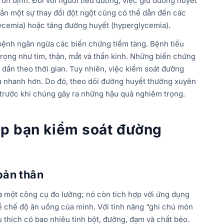
ổn định. Đối với người tiểu đường, việc giữ đường huyết
cần một sự thay đổi đột ngột cũng có thể dẫn đến các
ycemia) hoặc tăng đường huyết (hyperglycemia).
ệnh ngăn ngừa các biến chứng tiềm tàng. Bệnh tiểu
rọng như tim, thận, mắt và thần kinh. Những biến chứng
 dần theo thời gian. Tuy nhiên, việc kiểm soát đường
ra nhanh hơn. Do đó, theo dõi đường huyết thường xuyên
 trước khi chúng gây ra những hậu quả nghiêm trọng.
úp bạn kiểm soát đường
bản
thân
à một công cụ đo lường; nó còn tích hợp với ứng dụng
ề chế độ ăn uống của mình. Với tính năng “ghi chú món
u thích có bao nhiêu tinh bột, đường, đạm và chất béo.