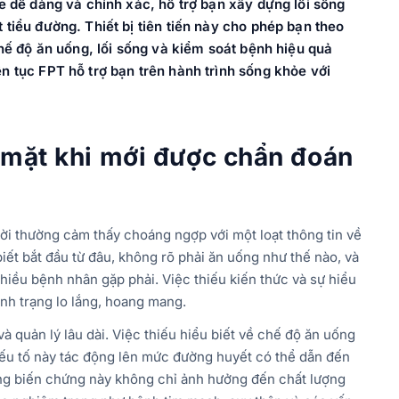
e dễ dàng và chính xác, hỗ trợ bạn xây dựng lối sống
tiểu đường. Thiết bị tiên tiến này cho phép bạn theo
chế độ ăn uống, lối sống và kiểm soát bệnh hiệu quả
n tục FPT hỗ trợ bạn trên hành trình sống khỏe với
 mặt khi mới được chẩn đoán
ời thường cảm thấy choáng ngợp với một loạt thông tin về
ết bắt đầu từ đâu, không rõ phải ăn uống như thế nào, và
nhiều bệnh nhân gặp phải. Việc thiếu kiến thức và sự hiểu
ình trạng lo lắng, hoang mang.
à quản lý lâu dài. Việc thiếu hiểu biết về chế độ ăn uống
yếu tố này tác động lên mức đường huyết có thể dẫn đến
ng biến chứng này không chỉ ảnh hưởng đến chất lượng