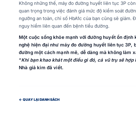
Không những thế, máy đo đường huyết liên tục 3P còn g
quan trọng trong việc đánh giá mức độ kiểm soát đườn
ngưỡng an toàn, chỉ số HbA1c của bạn cũng sẽ giảm. Đ
nguy hiểm liên quan đến bệnh tiểu đường.
Một cuộc sống khỏe mạnh với đường huyết ổn định k
nghệ hiện đại như máy đo đường huyết liên tục 3P
, 
đường một cách mạnh mẽ, dễ dàng mà không làm xáo 
“
Khi bạn khao khát một điều gì đó, cả vũ trụ sẽ hợp 
Nhà giả kim đã viết.
← QUAY LẠI DANH SÁCH