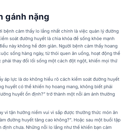
nh gánh nặng
i bệnh cảm thấy lo lắng nhất chính là việc quản lý đường
“Kiểm soát đường huyết là chìa khóa để sống khỏe mạnh
 điều này không hề đơn giản. Người bệnh cảm thấy hoang
cuộc sống hàng ngày, từ thói quen ăn uống, hoạt động thể
c phải thay đổi lối sống một cách đột ngột, khiến mọi thứ
 áp lực là do không hiểu rõ cách kiểm soát đường huyết
ờng huyết có thể khiến họ hoang mang, không biết phải
 đường huyết ổn định?” trở thành một nỗi ám ảnh thường
hay vì tận hưởng niềm vui vì sắp được thưởng thức món ăn
ó làm đường huyết tăng cao không?”. Hoặc sau một buổi tập
n định chưa. Những nỗi lo lắng như thế khiến bạn cảm