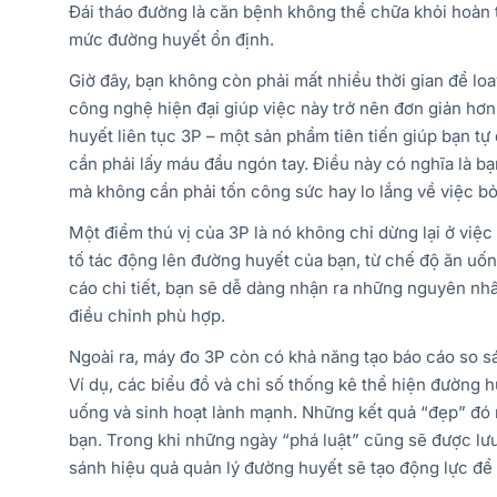
Đái tháo đường là căn bệnh không thể chữa khỏi hoàn to
mức đường huyết ổn định.
Giờ đây, bạn không còn phải mất nhiều thời gian để lo
công nghệ hiện đại giúp việc này trở nên đơn giản hơn 
huyết liên tục 3P – một sản phẩm tiên tiến giúp bạn t
cần phải lấy máu đầu ngón tay. Điều này có nghĩa là b
mà không cần phải tốn công sức hay lo lắng về việc bỏ 
Một điểm thú vị của 3P là nó không chỉ dừng lại ở việc
tố tác động lên đường huyết của bạn, từ chế độ ăn uốn
cáo chi tiết, bạn sẽ dễ dàng nhận ra những nguyên nh
điều chỉnh phù hợp.
Ngoài ra, máy đo 3P còn có khả năng tạo báo cáo so sá
Ví dụ, các biểu đồ và chỉ số thống kê thể hiện đường 
uống và sinh hoạt lành mạnh. Những kết quả “đẹp” đó
bạn. Trong khi những ngày “phá luật” cũng sẽ được lưu 
sánh hiệu quả quản lý đường huyết sẽ tạo động lực để 