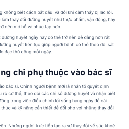
hông biết cách bắt đầu, và đôi khi cảm thấy bị lạc lối.
ố làm thay đổi đường huyết như thực phẩm, vận động, hay
rở nên mơ hồ và phức tạp hơn.
át đường huyết ngày nay có thể trở nên dễ dàng hơn rất
ường huyết liên tục giúp người bệnh có thể theo dõi sát
đo đạc thủ công mỗi ngày.
ng chỉ phụ thuộc vào
bác sĩ
ào bác sĩ. Chính người bệnh mới là nhân tố quyết định
u rõ cơ thể, theo dõi các chỉ số đường huyết và nhận biết
động trong việc điều chỉnh lối sống hàng ngày để cải
 thức và kỹ năng cần thiết để đối phó với những thay đổi
yên. Nhưng người trực tiếp tạo ra sự thay đổi về sức khoẻ