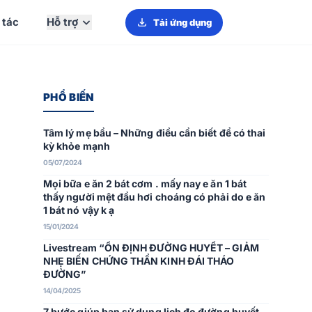
 tác
Hỗ trợ
Tải ứng dụng
PHỔ BIẾN
Tâm lý mẹ bầu – Những điều cần biết để có thai
kỳ khỏe mạnh
05/07/2024
Mọi bữa e ăn 2 bát cơm . mấy nay e ăn 1 bát
thấy người mệt đầu hơi choáng có phải do e ăn
1 bát nó vậy k ạ
15/01/2024
Livestream “ỔN ĐỊNH ĐƯỜNG HUYẾT – GIẢM
NHẸ BIẾN CHỨNG THẦN KINH ĐÁI THÁO
ĐƯỜNG”
14/04/2025
7 bước giúp bạn sử dụng lịch đo đường huyết