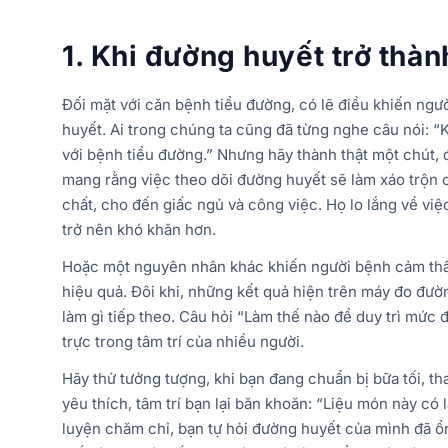
1. Khi đường huyết trở thà
Đối mặt với căn bệnh tiểu đường, có lẽ điều khiến ngườ
huyết. Ai trong chúng ta cũng đã từng nghe câu nói: 
với bệnh tiểu đường.” Nhưng hãy thành thật một chút,
mang rằng việc theo dõi đường huyết sẽ làm xáo trộn 
chất, cho đến giấc ngủ và công việc. Họ lo lắng về việ
trở nên khó khăn hơn.
Hoặc một nguyên nhân khác khiến người bệnh cảm thấy
hiệu quả. Đôi khi, những kết quả hiện trên máy đo đư
làm gì tiếp theo. Câu hỏi “Làm thế nào để duy trì mức
trực trong tâm trí của nhiều người.
Hãy thử tưởng tượng, khi bạn đang chuẩn bị bữa tối, t
yêu thích, tâm trí bạn lại băn khoăn: “Liệu món này c
luyện chăm chỉ, bạn tự hỏi đường huyết của mình đã ổ