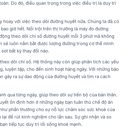
àn. Do đó, điều quan trọng trong việc điều trị là duy trì
ay hoay với việc theo dõi đường huyết nữa. Chúng ta đã có
bao giờ hết. Nổi trội trên thị trường là máy đo đường
ự động theo dõi chỉ số đường huyết mỗi 3 phút mà không
ạn sẽ luôn nắm bắt được lượng đường trong cơ thể mình
sót bất kỳ thay đổi nào.
 theo dõi chỉ số. Hệ thống này còn giúp phân tích các yếu
g, luyện tập, cho đến sinh hoạt hàng ngày. Với những báo
ân gây ra sự dao động của đường huyết và tìm ra cách
nh qua từng ngày, giúp theo dõi sự tiến bộ của bản thân.
huyết ổn định hơn ở những ngày bạn tuân thủ chế độ ăn
 như phần thưởng cho sự nỗ lực chăm sóc sức khoẻ của
lại để rút kinh nghiệm cho lần sau. Sự ghi nhận và so
bạn tiếp tục duy trì lối sống khoẻ mạnh.