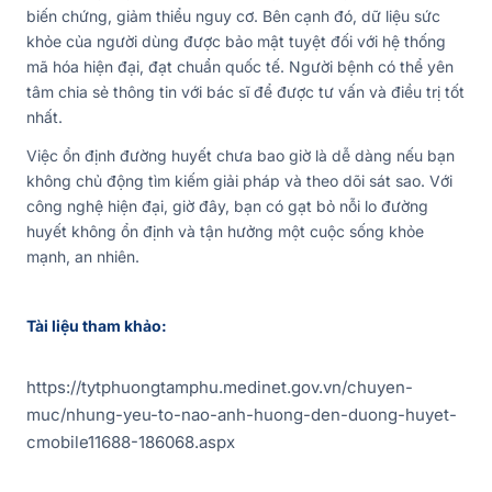
biến chứng, giảm thiểu nguy cơ. Bên cạnh đó, dữ liệu sức
khỏe của người dùng được bảo mật tuyệt đối với hệ thống
mã hóa hiện đại, đạt chuẩn quốc tế. Người bệnh có thể yên
tâm chia sẻ thông tin với bác sĩ để được tư vấn và điều trị tốt
nhất.
Việc ổn định đường huyết chưa bao giờ là dễ dàng nếu bạn
không chủ động tìm kiếm giải pháp và theo dõi sát sao. Với
công nghệ hiện đại, giờ đây, bạn có gạt bỏ nỗi lo đường
huyết không ổn định và tận hưởng một cuộc sống khỏe
mạnh, an nhiên.
Tài liệu tham khảo:
https://tytphuongtamphu.medinet.gov.vn/chuyen-
muc/nhung-yeu-to-nao-anh-huong-den-duong-huyet-
cmobile11688-186068.aspx