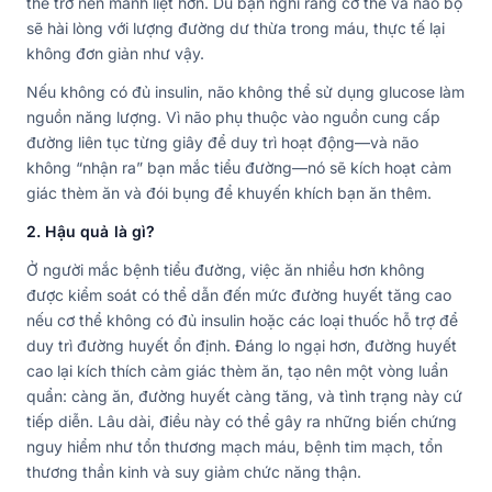
thể trở nên mãnh liệt hơn. Dù bạn nghĩ rằng cơ thể và não bộ
sẽ hài lòng với lượng đường dư thừa trong máu, thực tế lại
không đơn giản như vậy.
Nếu không có đủ insulin, não không thể sử dụng glucose làm
nguồn năng lượng. Vì não phụ thuộc vào nguồn cung cấp
đường liên tục từng giây để duy trì hoạt động—và não
không “nhận ra” bạn mắc tiểu đường—nó sẽ kích hoạt cảm
giác thèm ăn và đói bụng để khuyến khích bạn ăn thêm.
2. Hậu quả là gì?
Ở người mắc bệnh tiểu đường, việc ăn nhiều hơn không
được kiểm soát có thể dẫn đến mức đường huyết tăng cao
nếu cơ thể không có đủ insulin hoặc các loại thuốc hỗ trợ để
duy trì đường huyết ổn định. Đáng lo ngại hơn, đường huyết
cao lại kích thích cảm giác thèm ăn, tạo nên một vòng luẩn
quẩn: càng ăn, đường huyết càng tăng, và tình trạng này cứ
tiếp diễn. Lâu dài, điều này có thể gây ra những biến chứng
nguy hiểm như tổn thương mạch máu, bệnh tim mạch, tổn
thương thần kinh và suy giảm chức năng thận.