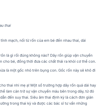
u thai
tĩnh mạch, nối từ rốn của em bé đến nhau thai, dài
n là gì rồi đúng không nào? Dây rốn giúp vận chuyển
 cho bé, đồng thời đưa các chất thải ra khỏi cơ thể con.
chừa là một gốc nhỏ trên bụng con. Gốc rốn này sẽ khô đi
cho thai nhi mẹ ạ! Một số trường hợp dây rốn quá dài hay
 thể làm cản trở sự vận chuyển máu bên trong dây, từ đó
dẫn đến suy thai. Siêu âm thai định kỳ là cách đơn giản
hường trong thai kỳ và được các bác sĩ tư vấn những