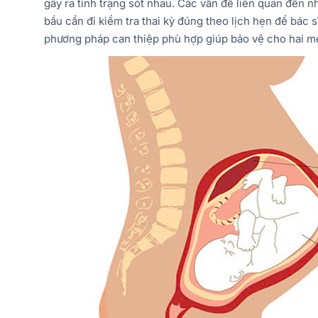
gây ra tình trạng sót nhau. Các vấn đề liên quan đến n
bầu cần đi kiểm tra thai kỳ đúng theo lịch hẹn để bác s
phương pháp can thiệp phù hợp giúp bảo vệ cho hai m