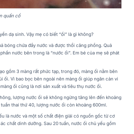
n quấn cổ
ển dạ sinh. Vậy mẹ có biết “ối” là gì không?
uả bóng chứa đầy nước và được thổi căng phồng. Quả
và phần nước bên trong là “nước ối”. Em bé của mẹ sẽ phát
tạo gồm 3 màng rất phức tạp, trong đó, màng ối nằm bên
túi ối. Vì bao bọc bên ngoài nên màng ối giúp ngăn cản vi
àng ối cũng là nơi sản xuất và tiêu thụ nước ối.
 không, lượng nước ối sẽ không ngừng tăng lên đến khoảng
Ở tuần thai thứ 40, lượng nước ối còn khoảng 600ml.
ếu là nước và một số chất điện giải có nguồn gốc từ cơ
các chất dinh dưỡng. Sau 20 tuần, nước ối chủ yếu gồm