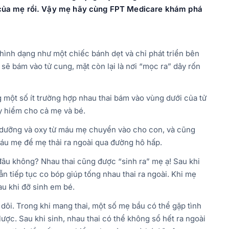
của mẹ rồi. Vậy mẹ hãy cùng FPT Medicare khám phá
 hình dạng như một chiếc bánh dẹt và chỉ phát triển bên
sẽ bám vào tử cung, mặt còn lại là nơi “mọc ra” dây rốn
 một số ít trường hợp nhau thai bám vào vùng dưới của tử
uy hiểm cho cả mẹ và bé.
nh dưỡng và oxy từ máu mẹ chuyển vào cho con, và cũng
u mẹ để mẹ thải ra ngoài qua đường hô hấp.
 đâu không? Nhau thai cũng được “sinh ra” mẹ ạ! Sau khi
 tiếp tục co bóp giúp tống nhau thai ra ngoài. Khi mẹ
au khi đỡ sinh em bé.
dõi. Trong khi mang thai, một số mẹ bầu có thể gặp tình
ược. Sau khi sinh, nhau thai có thể không sổ hết ra ngoài