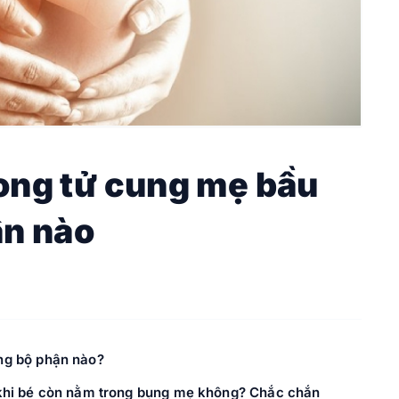
rong tử cung mẹ bầu
ận nào
ững bộ phận nào?
i khi bé còn nằm trong bụng mẹ không? Chắc chắn