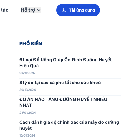
 tác
Hỗ trợ
Tải ứng dụng
PHỔ BIẾN
6 Loại Đồ Uống Giúp Ổn Định Đường Huyết
Hiệu Quả
20/11/2025
8 lý do tại sao cà phê tốt cho sức khoẻ
30/12/2024
ĐỒ ĂN NÀO TĂNG ĐƯỜNG HUYẾT NHIỀU
NHẤT
23/01/2024
Cách đánh giá độ chính xác của máy đo đường
huyết
12/01/2024