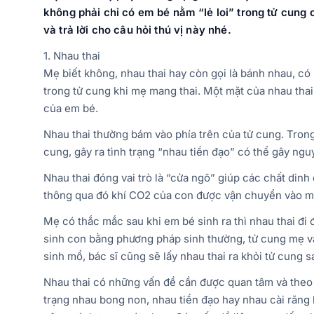
không phải chỉ có em bé nằm “lẻ loi”
trong
tử cung 
và trả lời cho câu hỏi thú vị này nhé.
1. Nhau thai
Mẹ biết không, nhau thai hay còn gọi là bánh nhau, có
trong tử cung khi mẹ mang thai. Một mặt của nhau thai 
của em bé.
Nhau thai thường bám vào phía trên của tử cung. Trong
cung, gây ra tình trạng “nhau tiền đạo” có thể gây ng
Nhau thai đóng vai trò là “cửa ngõ” giúp các chất di
thông qua đó khí CO2 của con được vận chuyển vào má
Mẹ có thắc mắc sau khi em bé sinh ra thì nhau thai đi
sinh con bằng phương pháp sinh thường, tử cung mẹ vẫn
sinh mổ, bác sĩ cũng sẽ lấy nhau thai ra khỏi tử cung s
Nhau thai có những vấn đề cần được quan tâm và theo 
trạng nhau bong non, nhau tiền đạo hay nhau cài răng l