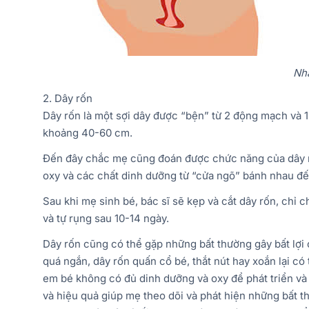
Nha
2. Dây rốn
Dây rốn là một sợi dây được “bện” từ 2 động mạch và 1 
khoảng 40-60 cm.
Đến đây chắc mẹ cũng đoán được chức năng của dây rố
oxy và các chất dinh dưỡng từ “cửa ngõ” bánh nhau đến
Sau khi mẹ sinh bé, bác sĩ sẽ kẹp và cắt dây rốn, chỉ 
và tự rụng sau 10-14 ngày.
Dây rốn cũng có thể gặp những bất thường gây bất lợi 
quá ngắn, dây rốn quấn cổ bé, thắt nút hay xoắn lại có
em bé không có đủ dinh dưỡng và oxy để phát triển và 
và hiệu quả giúp mẹ theo dõi và phát hiện những bất t