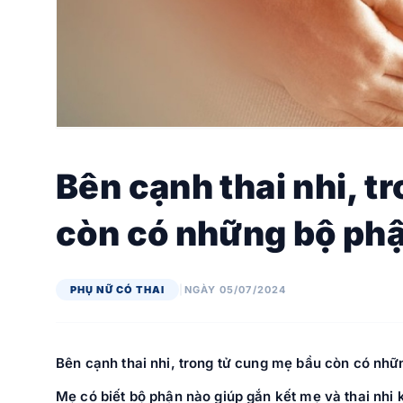
Bên cạnh thai nhi, t
còn có những bộ ph
PHỤ NỮ CÓ THAI
|
NGÀY 05/07/2024
Bên cạnh thai nhi, trong tử cung mẹ bầu còn có nh
Mẹ có biết bộ phận nào giúp gắn kết mẹ và thai nh