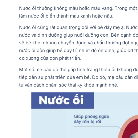
Nước ối thường không màu hoặc màu vàng. Trong một s
làm nước ối biến thành màu xanh hoặc nâu.
Nước ối cũng rất quan trọng đối với bé đấy mẹ ạ. Nước
nước và dinh dưỡng giúp nuôi dưỡng con. Bên cạnh đó
vệ bé khỏi những chuyển động và chấn thương đột ngột
nước ối còn giúp bé duy trì nhiệt độ ổn định, giúp cơ t
cơ xương của con phát triển.
Một số mẹ bầu có thể gặp tình trạng thiểu ối (không đủ
tiếp đến sự phát triển của em bé. Do đó, mẹ bầu cần đ
tư vấn cách chăm sóc thai kỳ khỏe mạnh nhé.