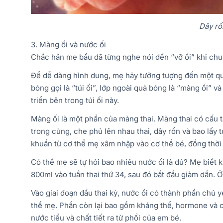
Dây rố
3. Màng ối và nước ối
Chắc hẳn mẹ bầu đã từng nghe nói đến “vỡ ối” khi chuy
Để dễ dàng hình dung, mẹ hãy tưởng tượng đến một q
bóng gọi là “túi ối”, lớp ngoài quả bóng là “màng ối” 
triển bên trong túi ối này.
Màng ối là một phần của màng thai. Màng thai có cấu 
trong cùng, che phủ lên nhau thai, dây rốn và bao lấy 
khuẩn từ cơ thể mẹ xâm nhập vào cơ thể bé, đồng thời m
Có thể mẹ sẽ tự hỏi bao nhiêu nước ối là đủ? Mẹ biết
800ml vào tuần thai thứ 34, sau đó bắt đầu giảm dần. 
Vào giai đoạn đầu thai kỳ, nước ối có thành phần chủ y
thể mẹ. Phần còn lại bao gồm kháng thể, hormone và 
nước tiểu và chất tiết ra từ phổi của em bé.