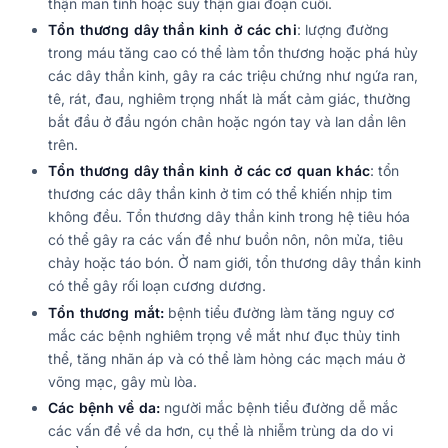
thận mãn tính hoặc suy thận giai đoạn cuối.
Tổn thương dây thần kinh ở các chi
: lượng đường
trong máu tăng cao có thể làm tổn thương hoặc phá hủy
các dây thần kinh, gây ra các triệu chứng như ngứa ran,
tê, rát, đau, nghiêm trọng nhất là mất cảm giác, thường
bắt đầu ở đầu ngón chân hoặc ngón tay và lan dần lên
trên.
Tổn thương dây thần kinh ở các cơ quan khác
: tổn
thương các dây thần kinh ở tim có thể khiến nhịp tim
không đều. Tổn thương dây thần kinh trong hệ tiêu hóa
có thể gây ra các vấn đề như buồn nôn, nôn mửa, tiêu
chảy hoặc táo bón. Ở nam giới, tổn thương dây thần kinh
có thể gây rối loạn cương dương.
Tổn thương mắt:
bệnh tiểu đường làm tăng nguy cơ
mắc các bệnh nghiêm trọng về mắt như đục thủy tinh
thể, tăng nhãn áp và có thể làm hỏng các mạch máu ở
võng mạc, gây mù lòa.
Các bệnh về da:
người mắc bệnh tiểu đường dễ mắc
các vấn đề về da hơn, cụ thể là nhiễm trùng da do vi