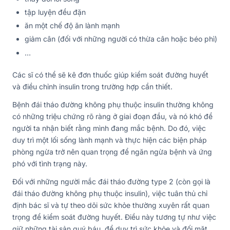
tập luyện đều đặn
ăn một chế độ ăn lành mạnh
giảm cân (đối với những người có thừa cân hoặc béo phì)
…
Các sĩ có thể sẽ kê đơn thuốc giúp kiểm soát đường huyết
và điều chỉnh insulin trong trường hợp cần thiết.
Bệnh đái tháo đường không phụ thuộc insulin thường không
có những triệu chứng rõ ràng ở giai đoạn đầu, và nó khó để
người ta nhận biết rằng mình đang mắc bệnh. Do đó, việc
duy trì một lối sống lành mạnh và thực hiện các biện pháp
phòng ngừa trở nên quan trọng để ngăn ngừa bệnh và ứng
phó với tình trạng này.
Đối với những người mắc đái tháo đường type 2 (còn gọi là
đái tháo đường không phụ thuộc insulin), việc tuân thủ chỉ
định bác sĩ và tự theo dõi sức khỏe thường xuyên rất quan
trọng để kiểm soát đường huyết. Điều này tương tự như việc
giữ những tài sản quý báu, để duy trì sức khỏe và đối mặt