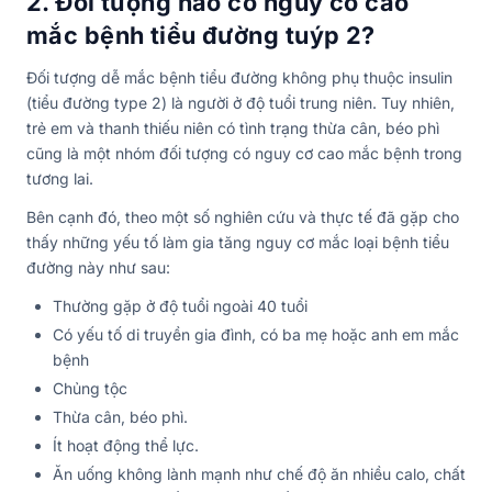
2. Đối tượng nào có nguy cơ cao
mắc bệnh tiểu đường tuýp 2?
Đối tượng dễ mắc bệnh tiểu đường không phụ thuộc insulin
(tiểu đường type 2) là người ở độ tuổi trung niên. Tuy nhiên,
trẻ em và thanh thiếu niên có tình trạng thừa cân, béo phì
cũng là một nhóm đối tượng có nguy cơ cao mắc bệnh trong
tương lai.
Bên cạnh đó, theo một số nghiên cứu và thực tế đã gặp cho
thấy những yếu tố làm gia tăng nguy cơ mắc loại bệnh tiểu
đường này như sau:
Thường gặp ở độ tuổi ngoài 40 tuổi
Có yếu tố di truyền gia đình, có ba mẹ hoặc anh em mắc
bệnh
Chủng tộc
Thừa cân, béo phì.
Ít hoạt động thể lực.
Ăn uống không lành mạnh như chế độ ăn nhiều calo, chất