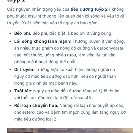
Các nguyên nhân trọng yếu của
tiểu đường tuýp 2
( không
phụ thuộc insulin) thường liên quan đến lối sống và yếu tố di
truyền. Xuất hiện các yếu tố nguy cơ bao gồm:
Béo phì:
Béo phì, đặc biệt là béo phì ở vùng bụng
Lối sống không lành mạnh
: Thường xuyên ít vận động,
ăn nhiều thực phẩm có nồng độ đường và carbohydrate
cao, hút thuốc, uống nhiều rượu, làm việc lâu tại văn
phòng mà ít hoạt động thể chất
Di truyền:
Trường hợp có xuất hiện những người có
nguy cơ mắc tiểu đường cao hơn, nếu có người thân
trong gia đình đã mắc bệnh này.
Tuổi tác
: Nguy cơ mắc tiểu đường tăng và tỷ lệ thuận
với tuổi tác, đặc biệt là ở độ tuổi sau 45 .
Rối loạn chuyển hóa:
Những rối loạn như huyết áp cao,
cholesterol cao và bệnh tim mạch cũng làm tăng nguy cơ
mắc tiểu đường loại 2.