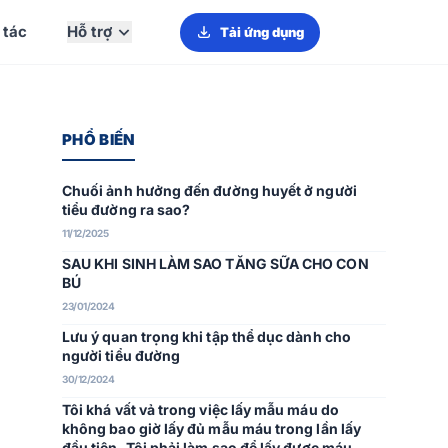
 tác
Hỗ trợ
Tải ứng dụng
PHỔ BIẾN
Chuối ảnh hưởng đến đường huyết ở người
tiểu đường ra sao?
11/12/2025
SAU KHI SINH LÀM SAO TĂNG SỮA CHO CON
BÚ
23/01/2024
Lưu ý quan trọng khi tập thể dục dành cho
người tiểu đường
30/12/2024
Tôi khá vất vả trong việc lấy mẫu máu do
không bao giờ lấy đủ mẫu máu trong lần lấy
đầu tiên. Tôi phải làm sao để lấy được máu