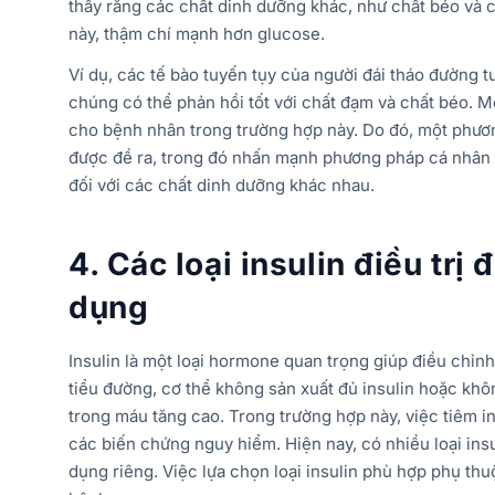
thấy rằng các chất dinh dưỡng khác, như chất béo và ch
này, thậm chí mạnh hơn glucose.
Ví dụ, các tế bào tuyến tụy của người đái tháo đường t
chúng có thể phản hồi tốt với chất đạm và chất béo. M
cho bệnh nhân trong trường hợp này. Do đó, một phươ
được đề ra, trong đó nhấn mạnh phương pháp cá nhân
đối với các chất dinh dưỡng khác nhau.
4. Các loại insulin điều trị
dụng
Insulin là một loại hormone quan trọng giúp điều chỉ
tiểu đường, cơ thể không sản xuất đủ insulin hoặc khô
trong máu tăng cao. Trong trường hợp này, việc tiêm i
các biến chứng nguy hiểm. Hiện nay, có nhiều loại insu
dụng riêng. Việc lựa chọn loại insulin phù hợp phụ th