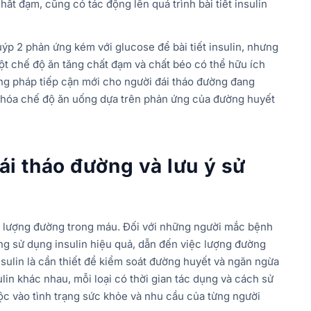
ất đạm, cũng có tác động lên quá trình bài tiết insulin
uýp 2 phản ứng kém với glucose để bài tiết insulin, nhưng
ột chế độ ăn tăng chất đạm và chất béo có thể hữu ích
ng pháp tiếp cận mới cho người đái tháo đường đang
 hóa chế độ ăn uống dựa trên phản ứng của đường huyết
 đái tháo đường và lưu ý sử
nh lượng đường trong máu. Đối với những người mắc bệnh
ng sử dụng insulin hiệu quả, dẫn đến việc lượng đường
nsulin là cần thiết để kiểm soát đường huyết và ngăn ngừa
lin khác nhau, mỗi loại có thời gian tác dụng và cách sử
uộc vào tình trạng sức khỏe và nhu cầu của từng người