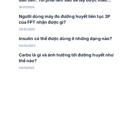
nhiều hơn trong lần lấy đầu tiên
18/01/2024
Người dùng máy đo đường huyết liên tục 3P
của FPT nhận được gì?
28/10/2025
Insulin có thể được dùng ở những dạng nào?
06/10/2023
Carbs là gì và ảnh hưởng tới đường huyết như
thế nào?
06/11/2025