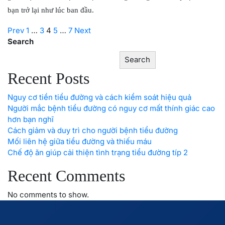
bạn trở lại như lúc ban đầu.
Posts
Previous
Page
Page
Page
Page
Page
Next
Prev
1
…
3
4
5
…
7
Next
page
page
Search
pagination
Search
Recent Posts
Nguy cơ tiền tiểu đường và cách kiểm soát hiệu quả
Người mắc bệnh tiểu đường có nguy cơ mất thính giác cao
hơn bạn nghĩ
Cách giảm và duy trì cho người bệnh tiểu đường
Mối liên hệ giữa tiểu đường và thiếu máu
Chế độ ăn giúp cải thiện tình trạng tiểu đường típ 2
Recent Comments
No comments to show.