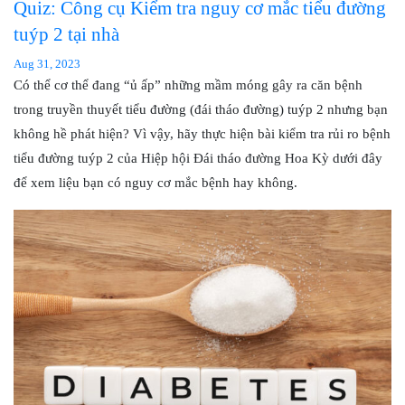
Quiz: Công cụ Kiểm tra nguy cơ mắc tiểu đường
tuýp 2 tại nhà
Aug 31, 2023
Có thể cơ thể đang “ủ ấp” những mầm móng gây ra căn bệnh
trong truyền thuyết tiểu đường (đái tháo đường) tuýp 2 nhưng bạn
không hề phát hiện? Vì vậy, hãy thực hiện bài kiểm tra rủi ro bệnh
tiểu đường tuýp 2 của Hiệp hội Đái tháo đường Hoa Kỳ dưới đây
để xem liệu bạn có nguy cơ mắc bệnh hay không.